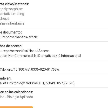
ras clave/Materias:
r polymorphism
sortative mating
choice
lian inheritance
de documento :
eu-repo/semantics/article
hos de acceso:
eu-repo/semantics/closedAccess
bution-NonCommercial-NoDerivatives 4.0 Internacional
://doi.org/10.1007/s10336-020-01763-y
cado en:
al of Ornithology. Volume 161, p. 849–857, (2020)
ce en las colecciones:
los - Biología Aplicada