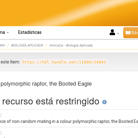
oma
Estadísticas
Bib
UMH
BIOLOGÍA APLICADA
Artículos - Biología Aplicada
r este ítem:
https://hdl.handle.net/11000/34893
 polymorphic raptor, the Booted Eagle
 recurso está restringido
:
nce of non‑random mating in a colour polymorphic raptor, the Booted E
: