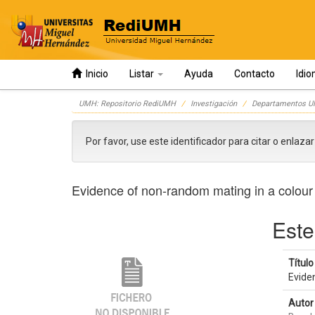
Inicio
Listar
Ayuda
Contacto
Idi
Skip
UMH: Repositorio RediUMH
Investigación
Departamentos 
navigation
Por favor, use este identificador para citar o enlaza
Evidence of non‑random mating in a colour
Este
Título 
Evide
Autor 