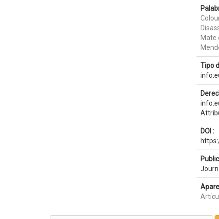
Palab
Colou
Disas
Mate 
Mende
Tipo 
info:
Derec
info:
Attri
DOI :
https
Publi
Journ
Apare
Artícu