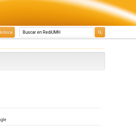
lioteca
agle