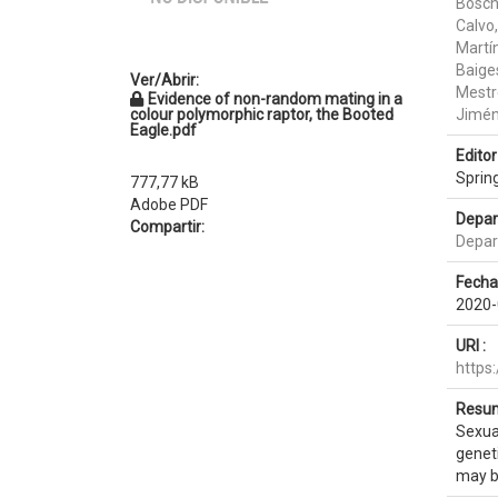
Bosch
Calvo
Martí
Baiges
Ver/Abrir:
Mestr
Evidence of non-random mating in a
colour polymorphic raptor, the Booted
Jimén
Eagle.pdf
Editor 
Sprin
777,77 kB
Adobe PDF
Depar
Compartir:
Depar
Fecha
2020-
URI :
https
Resum
Sexua
genet
may b