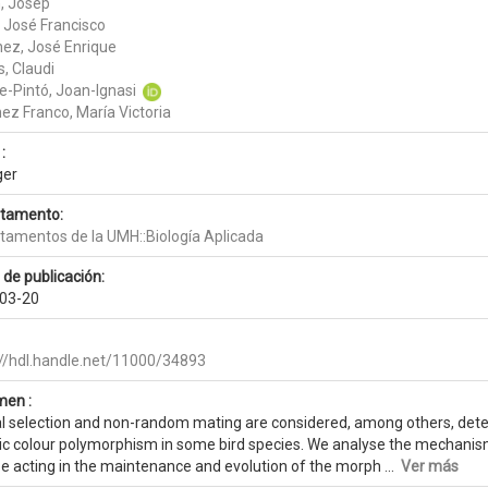
, Josep
, José Francisco
nez, José Enrique
, Claudi
e-Pintó, Joan-Ignasi
ez Franco, María Victoria
:
ger
tamento:
tamentos de la UMH::Biología Aplicada
 de publicación:
03-20
://hdl.handle.net/11000/34893
en :
l selection and non-random mating are considered, among others, de
ic colour polymorphism in some bird species. We analyse the mechanisms,
e acting in the maintenance and evolution of the morph ...
Ver más