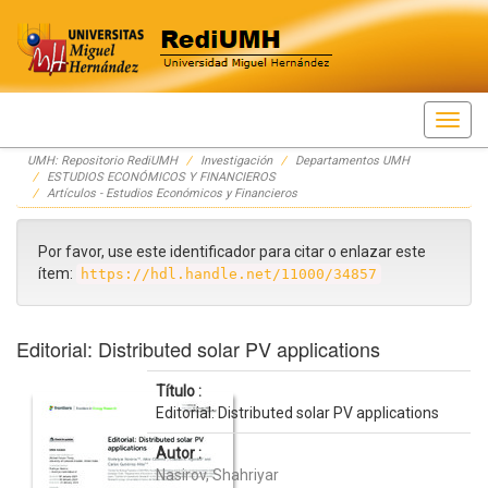
Skip
UMH: Repositorio RediUMH
Investigación
Departamentos UMH
navigation
ESTUDIOS ECONÓMICOS Y FINANCIEROS
Artículos - Estudios Económicos y Financieros
Por favor, use este identificador para citar o enlazar este
ítem:
https://hdl.handle.net/11000/34857
Editorial: Distributed solar PV applications
Título :
Editorial: Distributed solar PV applications
Autor :
Nasirov, Shahriyar