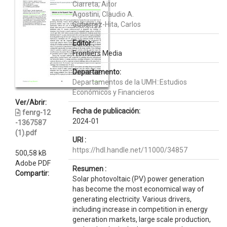
Ciarreta, Aitor
Agostini, Claudio A.
Gutiérrez-Hita, Carlos
Editor :
Frontiers Media
Departamento:
Departamentos de la UMH::Estudios
Económicos y Financieros
Ver/Abrir:
Fecha de publicación:
fenrg-12
2024-01
-1367587
(1).pdf
URI :
https://hdl.handle.net/11000/34857
500,58 kB
Adobe PDF
Resumen :
Compartir:
Solar photovoltaic (PV) power generation
has become the most economical way of
generating electricity. Various drivers,
including increase in competition in energy
generation markets, large scale production,