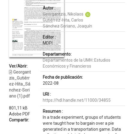
Autor :
Georgantzis, Nikolaos
Gutiérrez-Hita, Carlos
Sánchez Soriano, Joaquín
Editor :
MDPI
Departamento:
Departamentos de la UMH::Estudios
Ver/Abrir:
Económicos y Financieros
Georgant
Fecha de publicación:
zis_Gutiérr
2022-08
ez-Hita_Sá
nchez-Sori
URI :
ano (1).pdf
https://hdl.handle.net/11000/34855
801,11 kB
Resumen :
Adobe PDF
In a trade experiment, groups of students
Compartir:
were taught how to bargain over a pie
generated in a transportation game. Data