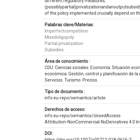
different regulatory measures;
(possiblypartial)privatizationandanoutputsubsi
of the policy implemented crucially depend on the
Palabras clave/Materias:
Imperfectcompetition
Mixedoligopoly
Partial privatization
Subsidies
Área de conocimiento :
CDU: Ciencias sociales: Economía: Situación econ
económica. Gestión, control y planificación de l
Servicios. Turismo. Precios
Tipo de documento :
info:eu-repo/semantics/article
Derechos de acceso:
info:eu-repo/semantics/closedAccess
Attribution-NonCommercial-NoDerivatives 4.0 In
DOI :
https://doi.org/10.1007/s00712-018-0616-2