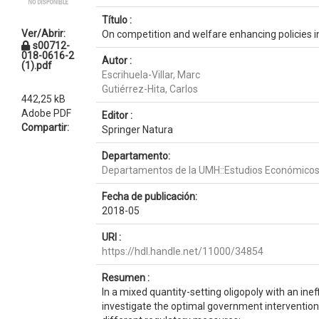
Título :
Ver/Abrir:
On competition and welfare enhancing policies i
s00712-
018-0616-2
Autor :
(1).pdf
Escrihuela-Villar, Marc
Gutiérrez-Hita, Carlos
442,25 kB
Adobe PDF
Editor :
Compartir:
Springer Natura
Departamento:
Departamentos de la UMH::Estudios Económicos 
Fecha de publicación:
2018-05
URI :
https://hdl.handle.net/11000/34854
Resumen :
In a mixed quantity-setting oligopoly with an ineff
investigate the optimal government intervention