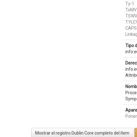
Ty-1
ToMV 
TSWV 
TYLCV
CAPS
Linka
Tipo 
info:
Derec
info:
Attri
Nombr
Procee
Sympo
Apare
Ponen
Mostrar el registro Dublin Core completo del ítem