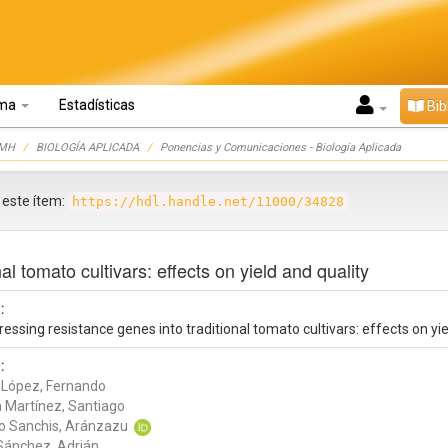
oma
Estadísticas
Bib
UMH
BIOLOGÍA APLICADA
Ponencias y Comunicaciones - Biología Aplicada
r este ítem:
https://hdl.handle.net/11000/34828
al tomato cultivars: effects on yield and quality
:
ressing resistance genes into traditional tomato cultivars: effects on yie
:
 López, Fernando
a Martínez, Santiago
o Sanchis, Aránzazu
Sánchez, Adrián