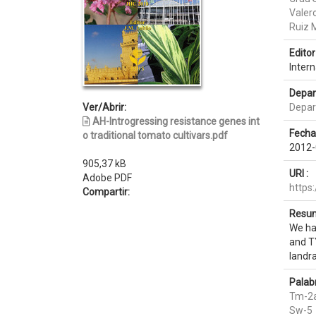
Valer
Ruiz 
Editor 
Intern
Depar
Ver/Abrir:
Depar
AH-Introgressing resistance genes int
Fecha
o traditional tomato cultivars.pdf
2012-
905,37 kB
URI :
Adobe PDF
https
Compartir:
Resum
We ha
and TY
landra
Palab
Tm-2
Sw-5