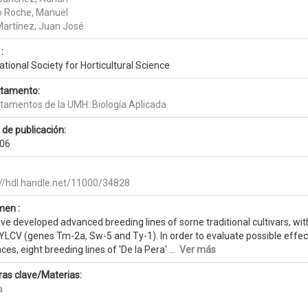
o Roche, Manuel
Martínez, Juan José
:
ational Society for Horticultural Science
tamento:
tamentos de la UMH::Biología Aplicada
 de publicación:
06
://hdl.handle.net/11000/34828
en :
ve developed advanced breeding lines of sorne traditional cultivars, wi
LCV (genes Tm-2a, Sw-5 and Ty-1). In order to evaluate possible effects
ces, eight breeding lines of 'De la Pera' ...
Ver más
ras clave/Materias:
a