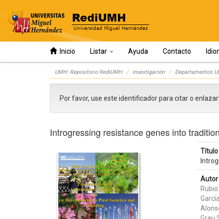
Inicio
Listar
Ayuda
Contacto
Idi
Skip
UMH: Repositorio RediUMH
Investigación
Departamentos 
navigation
Por favor, use este identificador para citar o enlaza
Introgressing resistance genes into tradition
Título 
Introg
Autor 
Rubio
Garcí
Alons
Grau 