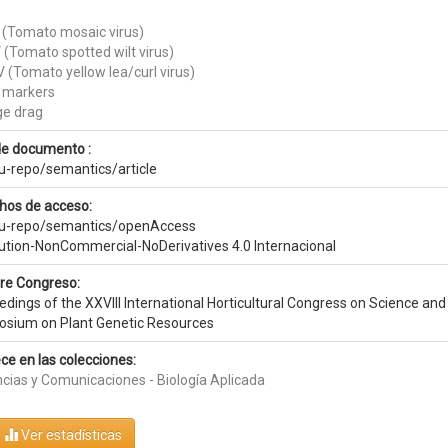
(Tomato mosaic virus)
(Tomato spotted wilt virus)
 (Tomato yellow lea/curl virus)
 markers
ge drag
de documento :
eu-repo/semantics/article
hos de acceso:
eu-repo/semantics/openAccess
bution-NonCommercial-NoDerivatives 4.0 Internacional
e Congreso:
dings of the XXVIII International Horticultural Congress on Science and H
sium on Plant Genetic Resources
ce en las colecciones:
cias y Comunicaciones - Biología Aplicada
Ver estadísticas