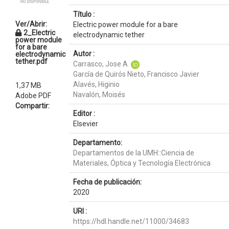
Título :
Ver/Abrir:
Electric power module for a bare
2_Electric
electrodynamic tether
power module
for a bare
Autor :
electrodynamic
tether.pdf
Carrasco, Jose A
García de Quirós Nieto, Francisco Javier
Alavés, Higinio
1,37 MB
Navalón, Moisés
Adobe PDF
Compartir:
Editor :
Elsevier
Departamento:
Departamentos de la UMH::Ciencia de
Materiales, Óptica y Tecnología Electrónica
Fecha de publicación:
2020
URI :
https://hdl.handle.net/11000/34683