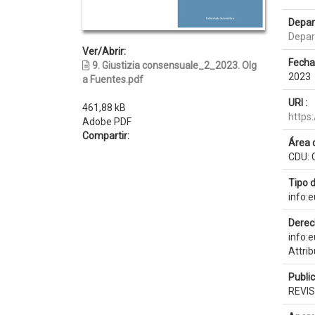
Depar
Depar
Ver/Abrir:
Fecha
9. Giustizia consensuale_2_2023. Olg
2023
a Fuentes.pdf
URI :
461,88 kB
https
Adobe PDF
Compartir:
Área 
CDU: 
Tipo 
info:
Derec
info:
Attri
Publi
REVI