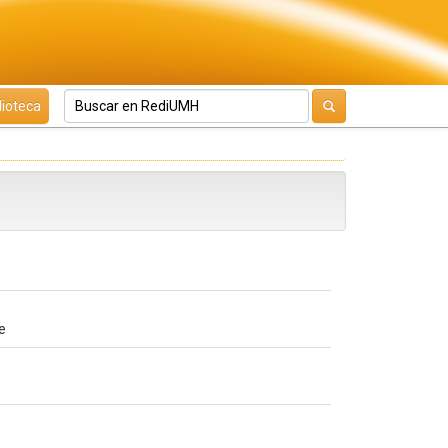
lioteca
re