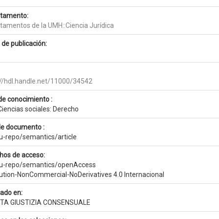
tamento:
tamentos de la UMH::Ciencia Jurídica
 de publicación:
://hdl.handle.net/11000/34542
de conocimiento :
Ciencias sociales: Derecho
de documento :
eu-repo/semantics/article
hos de acceso:
eu-repo/semantics/openAccess
bution-NonCommercial-NoDerivatives 4.0 Internacional
cado en:
STA GIUSTIZIA CONSENSUALE