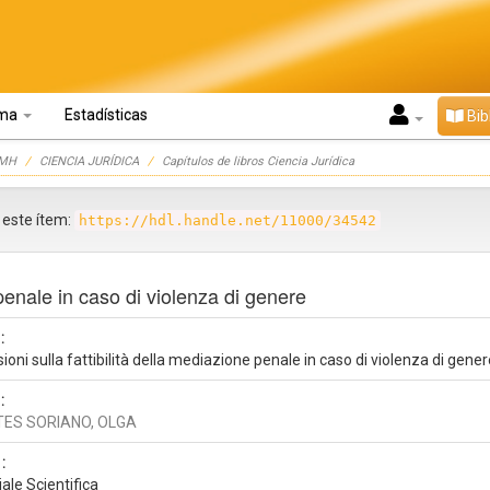
oma
Estadísticas
Bib
UMH
CIENCIA JURÍDICA
Capítulos de libros Ciencia Jurídica
r este ítem:
https://hdl.handle.net/11000/34542
e penale in caso di violenza di genere
:
sioni sulla fattibilità della mediazione penale in caso di violenza di gene
:
TES SORIANO, OLGA
:
iale Scientifica