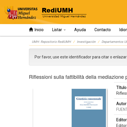
Inicio
Listar
Ayuda
Contacto
Idi
Skip
UMH: Repositorio RediUMH
Investigación
Departamentos 
navigation
Por favor, use este identificador para citar o enlaza
Riflessioni sulla fattibilità della mediazion
Título 
Rifles
Autor 
FUEN
Editor 
Editor