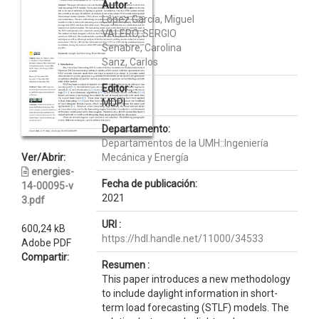
Autor :
López García, Miguel
VALERO, SERGIO
Senabre, Carolina
Sanz, Carlos
Editor :
MDPI
Departamento:
Departamentos de la UMH::Ingeniería
Ver/Abrir:
Mecánica y Energía
energies-
Fecha de publicación:
14-00095-v
2021
3.pdf
URI :
600,24 kB
https://hdl.handle.net/11000/34533
Adobe PDF
Compartir:
Resumen :
This paper introduces a new methodology
to include daylight information in short-
term load forecasting (STLF) models. The