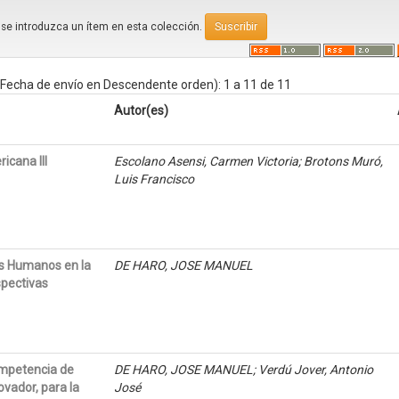
e se introduzca un ítem en esta colección.
Fecha de envío en Descendente orden): 1 a 11 de 11
Autor(es)
cana III
Escolano Asensi, Carmen Victoria; Brotons Muró,
Luis Francisco
os Humanos en la
DE HARO, JOSE MANUEL
spectivas
competencia de
DE HARO, JOSE MANUEL; Verdú Jover, Antonio
vador, para la
José