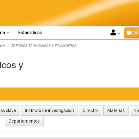
oma
Estadísticas
Bib
UMH
ESTUDIOS ECONÓMICOS Y FINANCIEROS
icos y