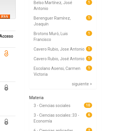
Belso Martínez, José
1
Antonio
Berenguer Ramírez,
1
Joaquín
Brotons Muró, Luis
1
Acceso
Francisco
Cavero Rubio, Jose Antonio
1
Cavero Rubio, José Antonio
1
Escolano Asensi, Carmen
1
Victoria
siguiente >
Materia
3 - Ciencias sociales
10
3 - Ciencias sociales::33 -
6
Economía
6 - Ciencias aplicadas
2