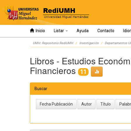
Inicio
Listar
Ayuda
Contacto
Idi
Skip
UMH: Repositorio RediUMH
Investigación
Departamentos 
navigation
Libros - Estudios Económ
Financieros
11
Buscar