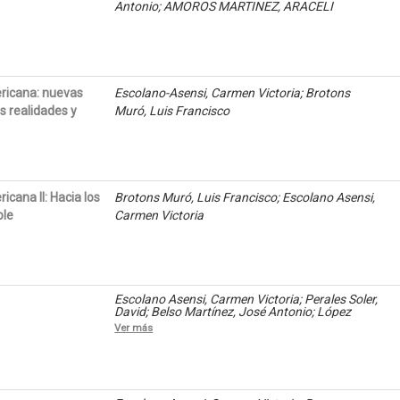
Antonio; AMOROS MARTINEZ, ARACELI
ricana: nuevas
Escolano-Asensi, Carmen Victoria; Brotons
 realidades y
Muró, Luis Francisco
cana II: Hacia los
Brotons Muró, Luis Francisco; Escolano Asensi,
ble
Carmen Victoria
Escolano Asensi, Carmen Victoria; Perales Soler,
David; Belso Martínez, José Antonio; López
Sánchez, María José
Ver más