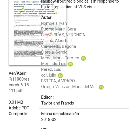
rainbow trout red blood cells in response to
halted replication of VHS virus
Autor :
Nombela, Ivan
Puente Marin, Sara
CHICO GRAS, VERONICA
Villena, Alberto J.
Carracedo, Begoña
Ciordia, Sergio
Mena, Maria Carmen
Mercado, Luis
Perez, Luis
Ver/Abrir:
coll, julio
f1000res
ESTEPA, AMPARO
earch-6-15
Ortega-Villaizan, Maria del Mar
111.pdf
Editor :
3,01 MB
Taylor and Francis
Adobe PDF
Compartir:
Fecha de publicación:
2018-02