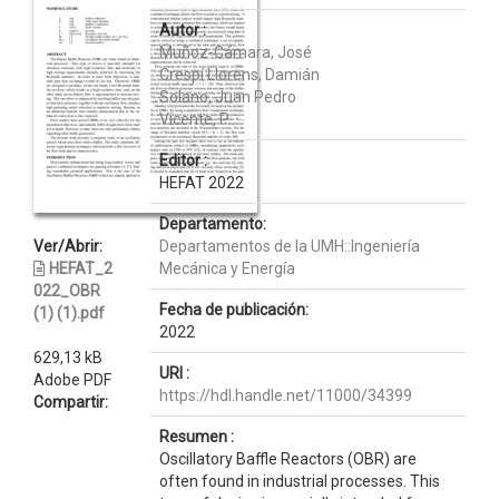
Autor :
Muñoz-Cámara, José
Crespí Llorens, Damián
Solano, Juan Pedro
Vicente, P.
Editor :
HEFAT 2022
Departamento:
Ver/Abrir:
Departamentos de la UMH::Ingeniería
HEFAT_2
Mecánica y Energía
022_OBR
Fecha de publicación:
(1) (1).pdf
2022
629,13 kB
URI :
Adobe PDF
https://hdl.handle.net/11000/34399
Compartir:
Resumen :
Oscillatory Baffle Reactors (OBR) are
often found in industrial processes. This