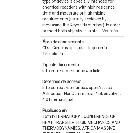
type of device is specially intended for
chemical reactions with high residence
time and moderate or high mixing
requirements (usually achieved by
increasing the Reynolds number). In order
to meet both objectives, a sta...
Ver más
Área de conocimiento :
CDU: Ciencias aplicadas: Ingeniería.
Tecnología
Tipo de documento :
info:eu-repo/semantics/article
Derechos de acceso:
info:eu-repo/semantics/openAccess
Attribution-NonCommercial-NoDerivatives
4.0 Internacional
Publicado en:
16th INTERNATIONAL CONFERENCE ON
HEAT TRANSFER, FLUID MECHANICS AND
THERMODYNAMICS. AFRICA MASSIVE