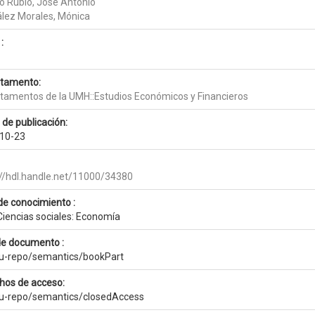
o Rubio, José Antonio
lez Morales, Mónica
:
tamento:
tamentos de la UMH::Estudios Económicos y Financieros
 de publicación:
10-23
://hdl.handle.net/11000/34380
de conocimiento :
Ciencias sociales: Economía
de documento :
eu-repo/semantics/bookPart
hos de acceso:
eu-repo/semantics/closedAccess