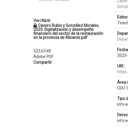
Caver
Gonzá
Editor 
Ver/Abrir:
Tirant
Cavero Rubio y González Morales,
2023. Digitalización y desempeño
financiero del sector de la restauración
Depar
en la provincia de Alicante.pdf
Depar
Fecha
522,63 kB
2023-
Adobe PDF
Compartir:
URI :
https
Área 
CDU: 
Tipo 
info:
Derec
info: