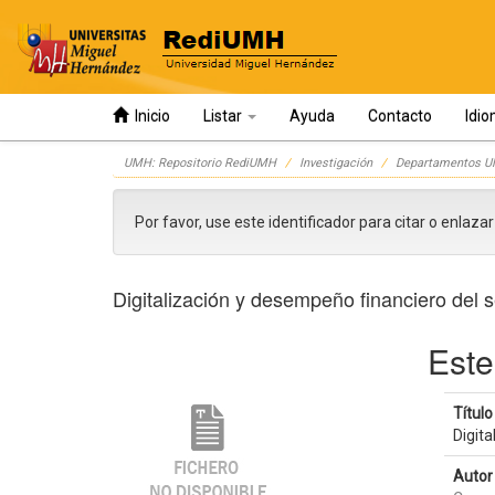
Inicio
Listar
Ayuda
Contacto
Idi
Skip
UMH: Repositorio RediUMH
Investigación
Departamentos 
navigation
Por favor, use este identificador para citar o enlaza
Digitalización y desempeño financiero del se
Este
Título 
Digita
Autor 