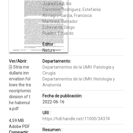
Juárez Leal, Iris
Carretero Rodríguez, Estefanía
Almagro-García, Francisca
Martínez, Salvador
Echevarría, Diego
Puelles, Eduardo
Editor :
Nature
Ver/Abrir:
Departamento:
Stria me
Departamentos de la UMH::Patología y
dullaris inn
Cirugía
ervation fol
Departamentos de la UMH::Histología y
lows the tra
Anatomía
nscriptomic
Fecha de publicación:
division of t
2022-06-16
he habenul
a.pdf
URI :
https://hdl.handle.net/11000/34374
4,59 MB
Adobe PDF
Resumen :
Compartir: