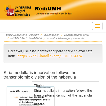
Skip
UMH: Repositorio RediUMH
Investigación
Departamentos UMH
navigation
HISTOLOGÍA Y ANATOMÍA
Artículos Histología y Anatomía
Por favor, use este identificador para citar o enlazar este
ítem:
https://hdl.handle.net/11000/34374
Stria medullaris innervation follows the
transcriptomic division of the habenula
Título :
Stria medullaris innervation follows the
transcriptomic division of the habenula
Autor :