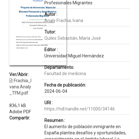
Profesionales Migrantes
Autor :
Analy Frachia, Ivana
Tutor:
Quiles Sebastián, María José
Editor :
Universidad Miguel Hernández
Departamento:
Facultad de medicina
Ver/Abrir:
Frachia_I
Fecha de publicación:
vana Analy
2024-06-04
_TFM.pdf
URI :
836,1 kB
https://hdl.handle.net/11000/34146
Adobe PDF
Compartir:
Resumen :
El aumento de población inmigrante en
España plantea desafíos y oportunidades,