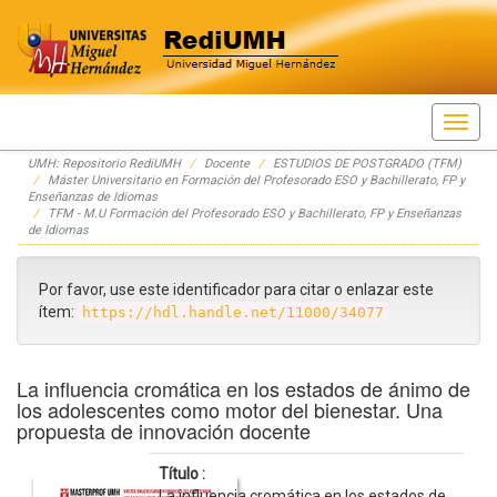
Skip
UMH: Repositorio RediUMH
Docente
ESTUDIOS DE POSTGRADO (TFM)
navigation
Máster Universitario en Formación del Profesorado ESO y Bachillerato, FP y
Enseñanzas de Idiomas
TFM - M.U Formación del Profesorado ESO y Bachillerato, FP y Enseñanzas
de Idiomas
Por favor, use este identificador para citar o enlazar este
ítem:
https://hdl.handle.net/11000/34077
La influencia cromática en los estados de ánimo de
los adolescentes como motor del bienestar. Una
propuesta de innovación docente
Título :
La influencia cromática en los estados de