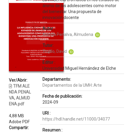
ánimo de los adolescentes como motor
del bienestar. Una propuesta de
innovación docente
Autor :
Alenda Penalva, Almudena
Tutor:
Trujillo, David
Editor :
Universidad Miguel Hernández de Elche
Departamento:
Ver/Abrir:
Departamentos de la UMH::Arte
TFM ALE
NDA PENAL
Fecha de publicación:
VA, ALMUD
2024-09
ENA.pdf
URI :
4,88 MB
https://hdl.handle.net/11000/34077
Adobe PDF
Compartir:
Resumen :