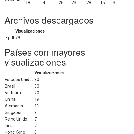
18
4
26
23
28
15
3
...
Archivos descargados
Visualizaciones
7.pdf
79
Países con mayores
visualizaciones
Visualizaciones
Estados Unidos
80
Brasil
33
Vietnam
20
China
19
Alemania
11
Singapur
9
Reino Unido
7
India
7
Hong Kong
6