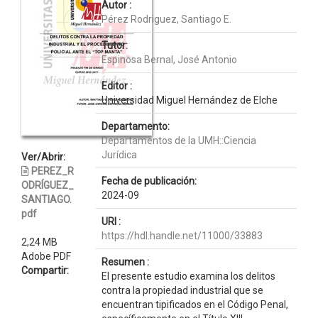
Autor :
Pérez Rodriguez, Santiago E.
Tutor:
Espinosa Bernal, José Antonio
Editor :
Universidad Miguel Hernández de Elche
Departamento:
Departamentos de la UMH::Ciencia
Jurídica
Ver/Abrir:
PEREZ_R
Fecha de publicación:
ODRÍGUEZ_
2024-09
SANTIAGO.
pdf
URI :
https://hdl.handle.net/11000/33883
2,24 MB
Adobe PDF
Resumen :
Compartir:
El presente estudio examina los delitos
contra la propiedad industrial que se
encuentran tipificados en el Código Penal,