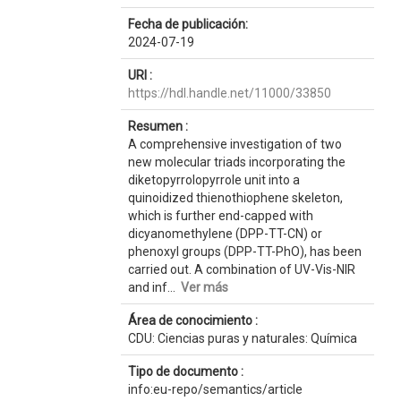
Fecha de publicación:
2024-07-19
URI :
https://hdl.handle.net/11000/33850
Resumen :
A comprehensive investigation of two
new molecular triads incorporating the
diketopyrrolopyrrole unit into a
quinoidized thienothiophene skeleton,
which is further end-capped with
dicyanomethylene (DPP-TT-CN) or
phenoxyl groups (DPP-TT-PhO), has been
carried out. A combination of UV-Vis-NIR
and inf...
Ver más
Área de conocimiento :
CDU: Ciencias puras y naturales: Química
Tipo de documento :
info:eu-repo/semantics/article