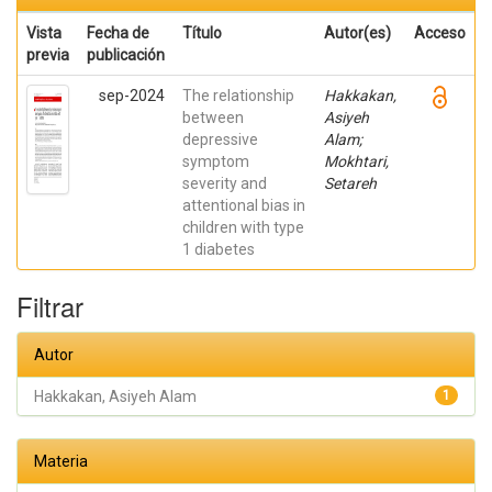
Vista
Fecha de
Título
Autor(es)
Acceso
previa
publicación
sep-2024
The relationship
Hakkakan,
between
Asiyeh
depressive
Alam;
symptom
Mokhtari,
severity and
Setareh
attentional bias in
children with type
1 diabetes
Filtrar
Autor
Hakkakan, Asiyeh Alam
1
Materia