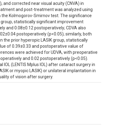
, and corrected near visual acuity (CNVA) in
treatment and post-treatment was analyzed using
in the Kolmogorov-Smirnov test. The significance
ct group, statistically significant improvement
ely and 0.08±0.12 postoperatively; CDVA also
02±0.04 postoperatively (p<0.05); similarly, both
 the prior hyperopic LASIK group, statistically
lue of 0.39±0.33 and postoperative value of
ifferences were achieved for UDVA, with preoperative
operatively and 0.02 postoperatively (p<0.05).
l IOL (LENTIS Mplus IOL) after cataract surgery in
LASIK or myopic LASIK) or unilateral implantation in
lity of vision after surgery.