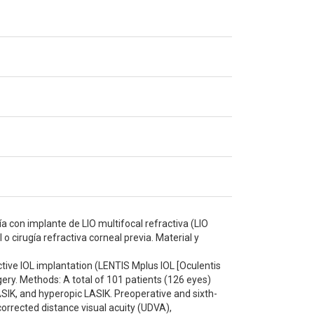
a con implante de LIO multifocal refractiva (LIO
o cirugía refractiva corneal previa. Material y
tive IOL implantation (LENTIS Mplus IOL [Oculentis
rgery. Methods: A total of 101 patients (126 eyes)
ASIK, and hyperopic LASIK. Preoperative and sixth-
rrected distance visual acuity (UDVA),