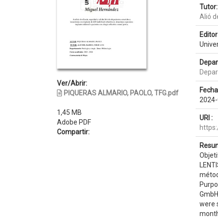
Tutor:
Alió d
Editor 
Unive
Depar
Depar
Ver/Abrir:
Fecha
PIQUERAS ALMARIO, PAOLO, TFG.pdf
2024-
1,45 MB
URI :
Adobe PDF
https
Compartir:
Resum
Objeti
LENTIS
método
Purpo
GmbH])
were s
month