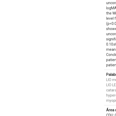
uncorr
logMA
the Wi
level 
(p<0.
showed
uncorr
signi
0.10±0
mean 
Conclu
patien
patien
Palab
LIO m
LIO L
catara
hyper
myopi
Área 
CDU: 