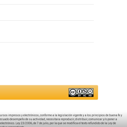
ecursos impresos y electrónicos, conforme a la legislación vigente y a los principios de buena fe y
decuado desempeño de su actividad, necesitara reproducir, distribuir, comunicar y/o poner a
ectrónico. Ley 23/2006, de 7 de julio, por la que se modifica el texto refundido de la Ley de