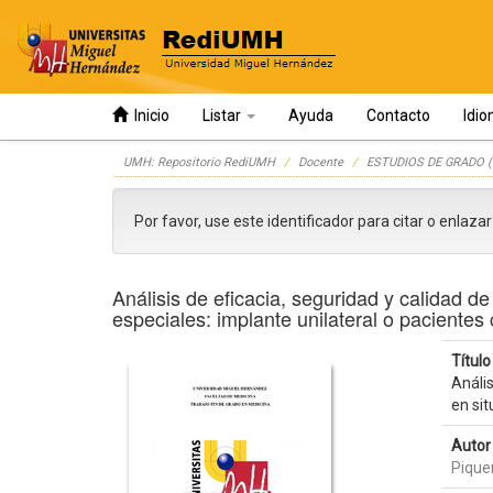
Inicio
Listar
Ayuda
Contacto
Idi
Skip
UMH: Repositorio RediUMH
Docente
ESTUDIOS DE GRADO (
navigation
Por favor, use este identificador para citar o enlaza
Análisis de eficacia, seguridad y calidad d
especiales: implante unilateral o pacientes 
Título 
Anális
en sit
Autor 
Pique