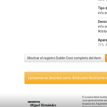
Tipo 
info:
Derec
info:
Attri
Apare
TFG- 
Mostrar el registro Dublin Core completo del ítem
La licencia se describe como: Atribución-NonComerci
El usuario tiene la obl
usos generalmente acep
disposición, fragmentos