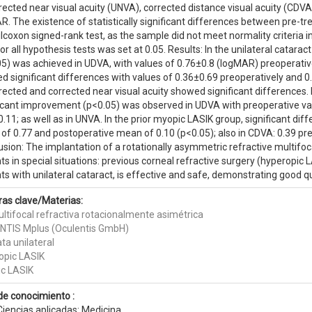
ected near visual acuity (UNVA), corrected distance visual acuity (CDVA)
R. The existence of statistically significant differences between pre-
lcoxon signed-rank test, as the sample did not meet normality criteria 
for all hypothesis tests was set at 0.05. Results: In the unilateral catara
05) was achieved in UDVA, with values of 0.76±0.8 (logMAR) preoperativ
 significant differences with values of 0.36±0.69 preoperatively and 0.
ected and corrected near visual acuity showed significant differences. In
ficant improvement (p<0.05) was observed in UDVA with preoperative va
.11; as well as in UNVA. In the prior myopic LASIK group, significant d
of 0.77 and postoperative mean of 0.10 (p<0.05); also in CDVA: 0.39 pre
sion: The implantation of a rotationally asymmetric refractive multifoca
ts in special situations: previous corneal refractive surgery (hyperopic 
ts with unilateral cataract, is effective and safe, demonstrating good qua
ras clave/Materias:
ultifocal refractiva rotacionalmente asimétrica
ENTIS Mplus (Oculentis GmbH)
ta unilateral
opic LASIK
c LASIK
de conocimiento :
Ciencias aplicadas: Medicina