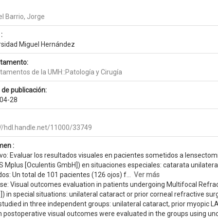
el Barrio, Jorge
:
rsidad Miguel Hernández
tamento:
tamentos de la UMH::Patología y Cirugía
 de publicación:
04-28
://hdl.handle.net/11000/33749
en :
vo: Evaluar los resultados visuales en pacientes sometidos a lensectomí
 Mplus [Oculentis GmbH]) en situaciones especiales: catarata unilateral 
s: Un total de 101 pacientes (126 ojos) f...
Ver más
se: Visual outcomes evaluation in patients undergoing Multifocal Refrac
 in special situations: unilateral cataract or prior corneal refractive su
tudied in three independent groups: unilateral cataract, prior myopic L
 postoperative visual outcomes were evaluated in the groups using unco