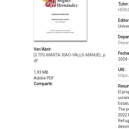
Tutor:
HERE
Editor 
Unive
Depar
Depar
Ver/Abrir:
Fecha
TFG-MARTA-XIAO-VALLS-MANUEL..p
2024-
df
URI :
1,93 MB
https
Adobe PDF
Compartir:
Resum
El pro
ucrani
Estatu
The pu
2022 R
Refug
descri