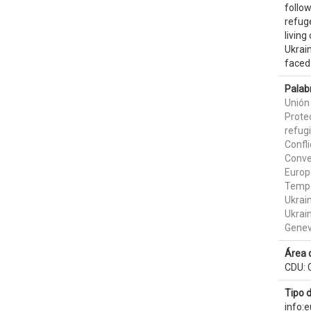
follow
refuge
living
Ukrain
faced
Palab
Unión
Prote
refug
Confli
Conve
Europ
Tempo
Ukrai
Ukrain
Genev
Área 
CDU: 
Tipo 
info: