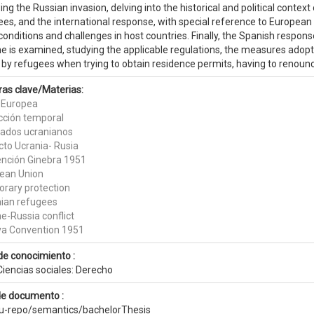
ing the Russian invasion, delving into the historical and political context 
es, and the international response, with special reference to European 
 conditions and challenges in host countries. Finally, the Spanish respo
e is examined, studying the applicable regulations, the measures adopte
 by refugees when trying to obtain residence permits, having to renoun
ras clave/Materias:
 Europea
cción temporal
iados ucranianos
cto Ucrania- Rusia
nción Ginebra 1951
ean Union
rary protection
nian refugees
e-Russia conflict
a Convention 1951
de conocimiento :
Ciencias sociales: Derecho
de documento :
eu-repo/semantics/bachelorThesis