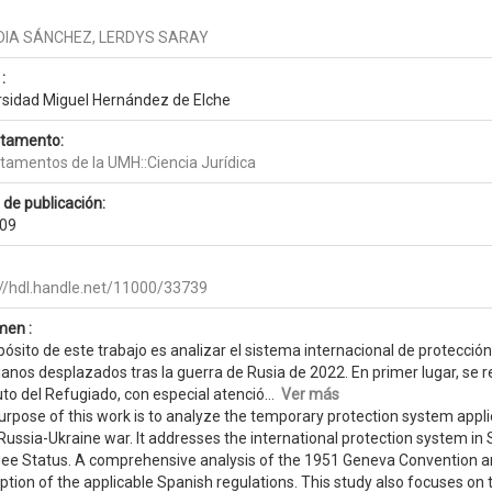
DIA SÁNCHEZ, LERDYS SARAY
:
rsidad Miguel Hernández de Elche
tamento:
tamentos de la UMH::Ciencia Jurídica
 de publicación:
09
://hdl.handle.net/11000/33739
en :
pósito de este trabajo es analizar el sistema internacional de protecci
anos desplazados tras la guerra de Rusia de 2022. En primer lugar, se re
to del Refugiado, con especial atenció...
Ver más
rpose of this work is to analyze the temporary protection system applie
ussia-Ukraine war. It addresses the international protection system in 
ee Status. A comprehensive analysis of the 1951 Geneva Convention and 
ption of the applicable Spanish regulations. This study also focuses on