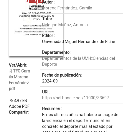
Autor :
Moreno Fernández, Camilo
Tutor:
Pelegrin Muñoz, Antonia
Editor :
Universidad Miguel Hernández de Elche
Departamento:
Departamentos de la UMH::Ciencias del
Deporte
Ver/Abrir:
TFG Cam
Fecha de publicación:
ilo Moreno
2024-09
Fernández.
pdf
URI :
https://hdl.handle.net/11000/33697
783,97 kB
Adobe PDF
Resumen :
Compartir:
En los últimos años ha habido un auge de
la violencia en el deporte mundial, en
concreto el deporte más afectado por