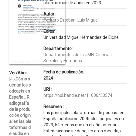
plataformas de audio en 2023
Autor :
Pedrero Esteban, Luis Miguel
Editor :
Universidad Miguel Hérnández de Elche
Departamento:
Departamentos de la UMH::Ciencias
Sociales y Humanas
Fecha de publicación:
Ver/Abrir:
2024
¿Cómo s
uenan los p
URI :
odcasts en
https://hdl.handle.net/11000/33574
España_ R
adiografía
Resumen :
de la produ
Las principales plataformas de podcast en
cción origin
España publicaron 209títulos originales en
al en las pla
2023, 54 menos que en el año anterior.
taformas d
Estedescenso se debe, en gran medida, al
e audio en