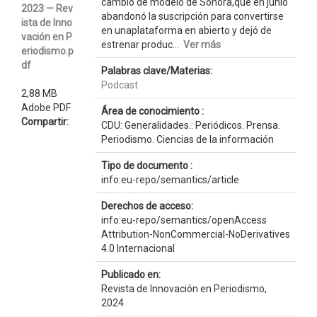
cambio de modelo de Sonora,que en junio
2023 — Rev
abandonó la suscripción para convertirse
ista de Inno
en unaplataforma en abierto y dejó de
vación en P
estrenar produc...
Ver más
eriodismo.p
df
Palabras clave/Materias:
Podcast
2,88 MB
Adobe PDF
Área de conocimiento :
Compartir:
CDU: Generalidades.: Periódicos. Prensa.
Periodismo. Ciencias de la información
Tipo de documento :
info:eu-repo/semantics/article
Derechos de acceso:
info:eu-repo/semantics/openAccess
Attribution-NonCommercial-NoDerivatives
4.0 Internacional
Publicado en:
Revista de Innovación en Periodismo,
2024