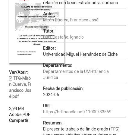
relación con la siniestralidad vial urbana
Autor :
Mirón Cuerva, Francisco José
Tutor:
Díaz Castaño, Ignacio
Editor :
Universidad Miguel Hernández de Elche
Departamento:
Departamentos de la UMH::Ciencia
Ver/Abrir:
Jurídica
TFG-Miró
n Cuerva, Fr
Fecha de publicación:
ancisco Jos
2024-06
é.pdf
URI :
2,94 MB
https://hdl.handle.net/11000/33559
Adobe PDF
Compartir:
Resumen :
El presente trabajo de fin de grado (TFG)