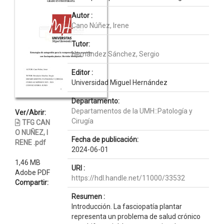
Autor :
Cano Núñez, Irene
Tutor:
Hernández Sánchez, Sergio
Editor :
Universidad Miguel Hernández
Departamento:
Departamentos de la UMH::Patología y
Ver/Abrir:
Cirugía
TFG CAN
O NUÑEZ, I
Fecha de publicación:
RENE .pdf
2024-06-01
1,46 MB
URI :
Adobe PDF
https://hdl.handle.net/11000/33532
Compartir:
Resumen :
Introducción. La fasciopatía plantar
representa un problema de salud crónico