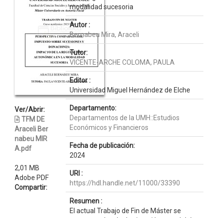
modalidad sucesoria
Autor :
Bernabeu Mira, Araceli
Tutor:
VICENTE-ARCHE COLOMA, PAULA
Editor :
Universidad Miguel Hernández de Elche
Departamento:
Ver/Abrir:
Departamentos de la UMH::Estudios
TFM DE
Económicos y Financieros
Araceli Ber
nabeu MIR
Fecha de publicación:
A.pdf
2024
2,01 MB
URI :
Adobe PDF
https://hdl.handle.net/11000/33390
Compartir:
Resumen :
El actual Trabajo de Fin de Máster se