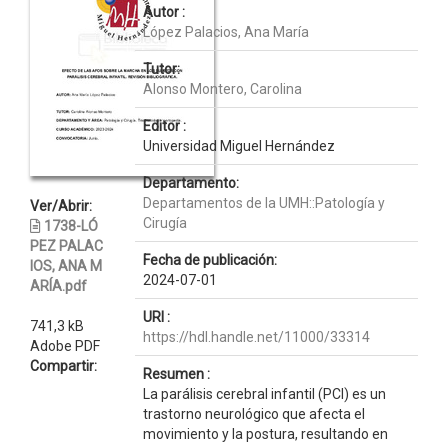
Autor :
López Palacios, Ana María
Tutor:
Alonso Montero, Carolina
Editor :
Universidad Miguel Hernández
Departamento:
Departamentos de la UMH::Patología y
Ver/Abrir:
Cirugía
1738-LÓ
PEZ PALAC
Fecha de publicación:
IOS, ANA M
2024-07-01
ARÍA.pdf
URI :
741,3 kB
https://hdl.handle.net/11000/33314
Adobe PDF
Compartir:
Resumen :
La parálisis cerebral infantil (PCI) es un
trastorno neurológico que afecta el
movimiento y la postura, resultando en