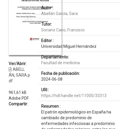
Autor :
Abellán García, Sara
Tutor:
Soriano Cano, Francisco
Editor :
Universidad Miguel Hernández
Departamento:
Facultad de medicina
Ver/Abrir:
ABELL
Fecha de publicación:
ÁN, SARA.p
2024-06-08
df
URI :
961,61 kB
https://hdl.handle.net/11000/33313
Adobe PDF
Compartir:
Resumen :
El patrón epidemiológico en España ha
cambiado de predominio de
enfermedades infecciosas a predominio