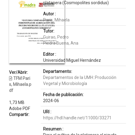
platanera (Cosmopolites sordidus)
Autor :
Paris, Mihaela
Tutor:
Guirao, Pedro
Piedra Buena, Ana
Editor :
Universidad Miguel Hernández
Departamento:
Ver/Abrir:
Departamentos de la UMH::Producción
TFM Pari
Vegetal y Microbiología
s, Mihaela.p
df
Fecha de publicación:
2024-06
1,73 MB
Adobe PDF
URI :
Compartir:
https://hdl.handle.net/11000/33271
Resumen :