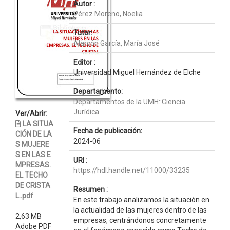
Autor :
Pérez Moreno, Noelia
Tutor:
Alarcón García, María José
Editor :
Universidad Miguel Hernández de Elche
Departamento:
Departamentos de la UMH::Ciencia
Jurídica
Ver/Abrir:
LA SITUA
Fecha de publicación:
CIÓN DE LA
2024-06
S MUJERE
S EN LAS E
URI :
MPRESAS.
https://hdl.handle.net/11000/33235
EL TECHO
DE CRISTA
Resumen :
L..pdf
En este trabajo analizamos la situación en
la actualidad de las mujeres dentro de las
2,63 MB
empresas, centrándonos concretamente
Adobe PDF