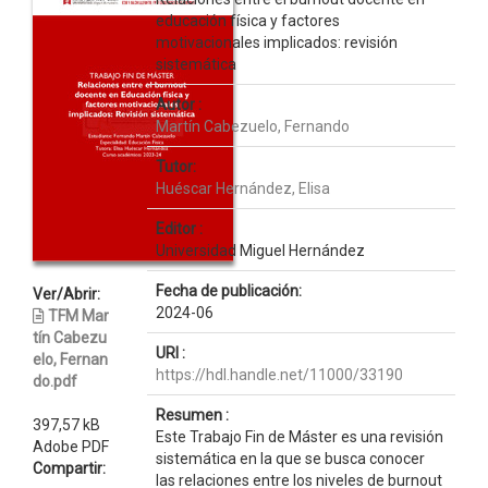
educación física y factores
motivacionales implicados: revisión
sistemática
Autor :
Martín Cabezuelo, Fernando
Tutor:
Huéscar Hernández, Elisa
Editor :
Universidad Miguel Hernández
Fecha de publicación:
Ver/Abrir:
2024-06
TFM Mar
tín Cabezu
URI :
elo, Fernan
https://hdl.handle.net/11000/33190
do.pdf
Resumen :
397,57 kB
Este Trabajo Fin de Máster es una revisión
Adobe PDF
sistemática en la que se busca conocer
Compartir:
las relaciones entre los niveles de burnout