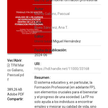
dentro de la nueva formación profesional
Autor :
Marco Galiano, Pascual
Tutor:
Rives Sánchez, Ana T.
Editor :
Universidad Miguel Hernández
Fecha de publicación:
2024-06
Ver/Abrir:
URI :
TFM Mar
https://hdl.handle.net/11000/33168
co Galiano,
Pascual.pd
Resumen :
f
El sistema educativo y, en particular, la
Formación Profesional (en adelante FP),
389,26 kB
son elementos cruciales para el bienestar
Adobe PDF
y el progreso de una sociedad. La FP no
Compartir:
solo ayuda a los individuos a encontrar
empleo y mejorar su calidad de vida, sino