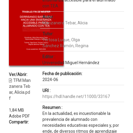
enseñanza accesible para el alumnado
con TEA
Autor :
Manzanera Tebar, Alicia
Tutor:
Tortosa Luque, Olga
Sánchez Ramón, Regina
Editor :
Universidad Miguel Hernández
Fecha de publicación:
Ver/Abrir:
2024-06
TFM Man
zanera Teb
URI :
ar, Alicia.pd
https://hdl.handle.net/11000/33167
f
Resumen :
1,84 MB
En la actualidad, es incuestionable la
Adobe PDF
prevalencia de alumnado con
Compartir:
necesidades educativas especiales y, por
ende, de diversos ritmos de aprendizaje