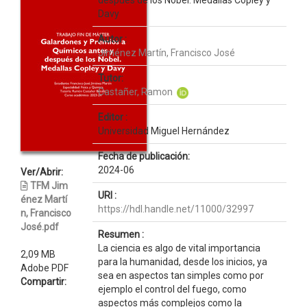
después de los Nobel. Medallas Copley y
Davy
Autor :
Jiménez Martín, Francisco José
Tutor:
Castañer, Ramon
Editor :
Universidad Miguel Hernández
Fecha de publicación:
2024-06
Ver/Abrir:
TFM Jim
URI :
énez Martí
https://hdl.handle.net/11000/32997
n, Francisco
José.pdf
Resumen :
La ciencia es algo de vital importancia
2,09 MB
para la humanidad, desde los inicios, ya
Adobe PDF
sea en aspectos tan simples como por
Compartir:
ejemplo el control del fuego, como
aspectos más complejos como la