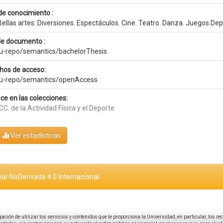
de conocimiento :
ellas artes: Diversiones. Espectáculos. Cine. Teatro. Danza. Juegos.De
de documento :
eu-repo/semantics/bachelorThesis
hos de acceso:
eu-repo/semantics/openAccess
ce en las colecciones:
CC. de la Actividad Física y el Deporte
Ver estadísticas
al-NoDerivada 4.0 Internacional.
igación de utilizar los servicios y contenidos que le proporciona la Universidad, en particular, los r