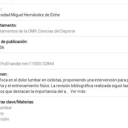
:
rsidad Miguel Hernández de Elche
tamento:
tamentos de la UMH::Ciencias del Deporte
 de publicación:
06
://hdl.handle.net/11000/32844
en :
oca en el dolor lumbar en ciclistas, proponiendo una intervención para pr
eta y el entrenamiento físico. La revisión bibliográfica realizada siguió l
os que destacan la importancia del a...
Ver más
ras clave/Materias:
 lumbar
smo
nción
e