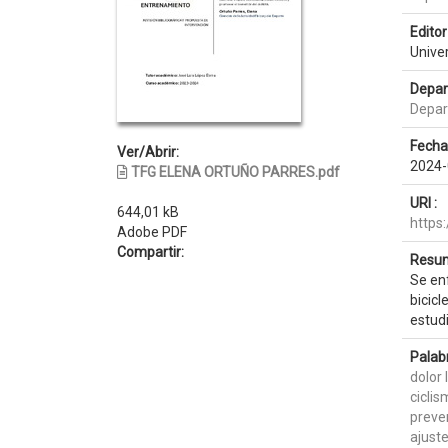
Editor 
Unive
Depar
Depar
Fecha
Ver/Abrir:
2024-
TFG ELENA ORTUÑO PARRES.pdf
URI :
644,01 kB
https
Adobe PDF
Compartir:
Resum
Se enf
bicicl
estudi
Palab
dolor
cicli
preve
ajust