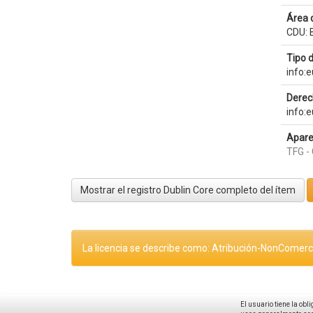
Área 
CDU: B
Tipo 
info:
Derec
info:
Apare
TFG - 
Mostrar el registro Dublin Core completo del ítem
La licencia se describe como: Atribución-NonComerci
El usuario tiene la obl