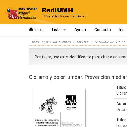
Inicio
Listar
Ayuda
Contacto
Idi
Skip
UMH: Repositorio RediUMH
Docente
ESTUDIOS DE GRADO (
navigation
Por favor, use este identificador para citar o enlaza
Ciclismo y dolor lumbar. Prevención mediant
Título 
Ciclis
Autor 
Ortuñ
Tutor:
López 