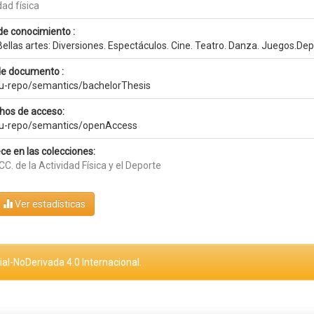
dad física
de conocimiento :
ellas artes: Diversiones. Espectáculos. Cine. Teatro. Danza. Juegos.De
de documento :
eu-repo/semantics/bachelorThesis
hos de acceso:
eu-repo/semantics/openAccess
ce en las colecciones:
CC. de la Actividad Física y el Deporte
Ver estadísticas
al-NoDerivada 4.0 Internacional.