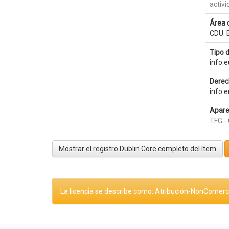
activi
Área 
CDU: B
Tipo 
info:
Derec
info:
Apare
TFG - 
Mostrar el registro Dublin Core completo del ítem
La licencia se describe como: Atribución-NonComerci