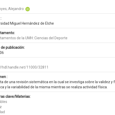
oyes, Alejandro
:
rsidad Miguel Hernández de Elche
tamento:
tamentos de la UMH::Ciencias del Deporte
 de publicación:
06
://hdl.handle.net/11000/32811
en :
ta de una revisión sistemática en la cual se investiga sobre la validez y
ca y la variabilidad de la misma mientras se realiza actividad física.
ras clave/Materias:
bles
ez
idad