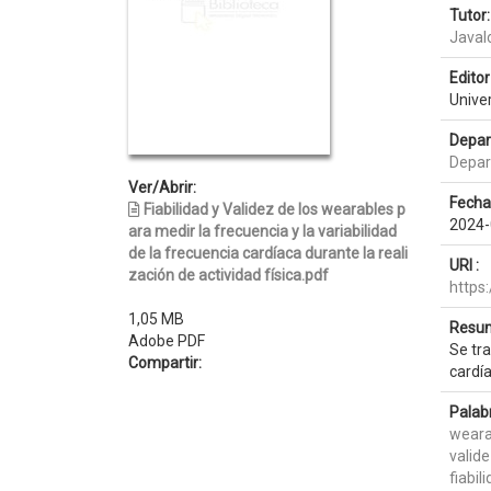
Tutor:
Javal
Editor 
Unive
Depar
Depar
Ver/Abrir:
Fecha
Fiabilidad y Validez de los wearables p
2024-
ara medir la frecuencia y la variabilidad
de la frecuencia cardíaca durante la reali
URI :
zación de actividad física.pdf
https
1,05 MB
Resum
Adobe PDF
Se tra
Compartir:
cardía
Palab
weara
valid
fiabil