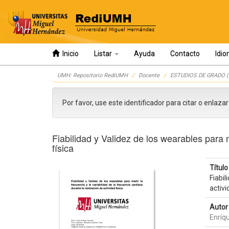
Inicio
Listar
Ayuda
Contacto
Idi
Skip
UMH: Repositorio RediUMH
Docente
ESTUDIOS DE GRADO (
navigation
Por favor, use este identificador para citar o enlaza
Fiabilidad y Validez de los wearables para m
física
Título 
Fiabil
activi
Autor 
Enríq