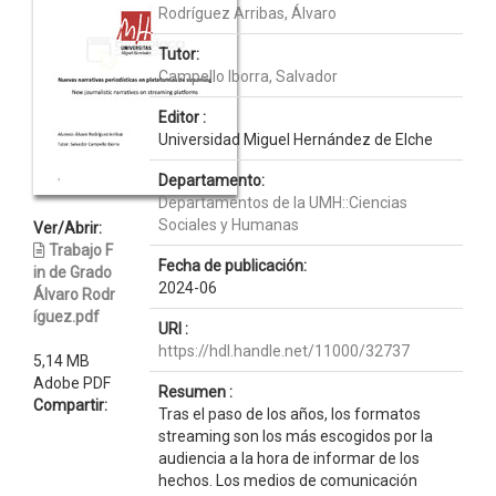
Rodríguez Arribas, Álvaro
Tutor:
Campello Iborra, Salvador
Editor :
Universidad Miguel Hernández de Elche
Departamento:
Departamentos de la UMH::Ciencias
Sociales y Humanas
Ver/Abrir:
Trabajo F
Fecha de publicación:
in de Grado
2024-06
Álvaro Rodr
íguez.pdf
URI :
https://hdl.handle.net/11000/32737
5,14 MB
Adobe PDF
Resumen :
Compartir:
Tras el paso de los años, los formatos
streaming son los más escogidos por la
audiencia a la hora de informar de los
hechos. Los medios de comunicación