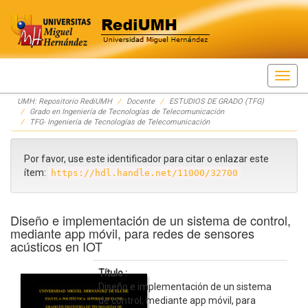
Skip
UMH: Repositorio RediUMH
Docente
ESTUDIOS DE GRADO (TFG)
navigation
Grado en Ingeniería de Tecnologías de Telecomunicación
TFG- Ingeniería de Tecnologías de Telecomunicación
Por favor, use este identificador para citar o enlazar este
ítem:
https://hdl.handle.net/11000/32700
Diseño e implementación de un sistema de control,
mediante app móvil, para redes de sensores
acústicos en IOT
Título :
Diseño e implementación de un sistema
de control, mediante app móvil, para