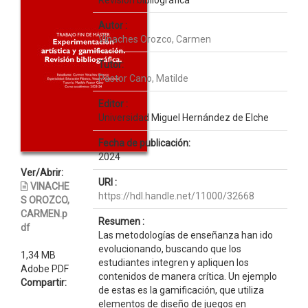
Revisión bibliográfica
Autor :
Vinaches Orozco, Carmen
Tutor:
Pastor Cano, Matilde
Editor :
Universidad Miguel Hernández de Elche
Fecha de publicación:
2024
Ver/Abrir:
URI :
VINACHE
https://hdl.handle.net/11000/32668
S OROZCO,
CARMEN.p
Resumen :
df
Las metodologías de enseñanza han ido
evolucionando, buscando que los
1,34 MB
estudiantes integren y apliquen los
Adobe PDF
contenidos de manera crítica. Un ejemplo
Compartir:
de estas es la gamificación, que utiliza
elementos de diseño de juegos en