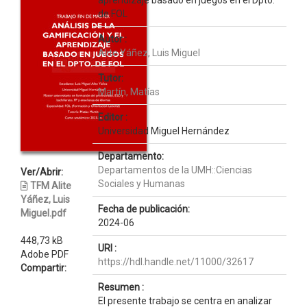
aprendizaje basado en juegos en el Dpto.
de FOL
Autor :
Alite Yáñez, Luis Miguel
Tutor:
Martín, Matías
Editor :
Universidad Miguel Hernández
Departamento:
Departamentos de la UMH::Ciencias
Ver/Abrir:
Sociales y Humanas
TFM Alite
Yáñez, Luis
Fecha de publicación:
Miguel.pdf
2024-06
448,73 kB
URI :
Adobe PDF
https://hdl.handle.net/11000/32617
Compartir:
Resumen :
El presente trabajo se centra en analizar