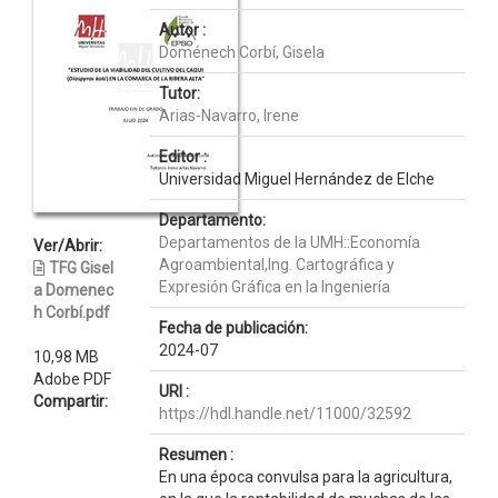
Autor :
Doménech Corbí, Gisela
Tutor:
Arias-Navarro, Irene
Editor :
Universidad Miguel Hernández de Elche
Departamento:
Departamentos de la UMH::Economía
Ver/Abrir:
Agroambiental,Ing. Cartográfica y
TFG Gisel
Expresión Gráfica en la Ingeniería
a Domenec
h Corbí.pdf
Fecha de publicación:
2024-07
10,98 MB
Adobe PDF
URI :
Compartir:
https://hdl.handle.net/11000/32592
Resumen :
En una época convulsa para la agricultura,