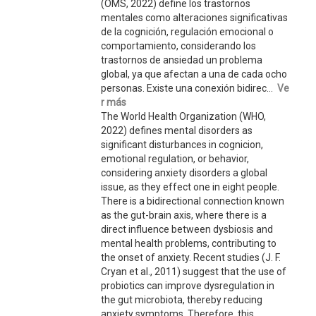
(OMS, 2022) define los trastornos
mentales como alteraciones significativas
de la cognición, regulación emocional o
comportamiento, considerando los
trastornos de ansiedad un problema
global, ya que afectan a una de cada ocho
personas. Existe una conexión bidirec...
Ve
r más
The World Health Organization (WHO,
2022) defines mental disorders as
significant disturbances in cognicion,
emotional regulation, or behavior,
considering anxiety disorders a global
issue, as they effect one in eight people.
There is a bidirectional connection known
as the gut-brain axis, where there is a
direct influence between dysbiosis and
mental health problems, contributing to
the onset of anxiety. Recent studies (J. F.
Cryan et al., 2011) suggest that the use of
probiotics can improve dysregulation in
the gut microbiota, thereby reducing
anxiety symptoms. Therefore, this