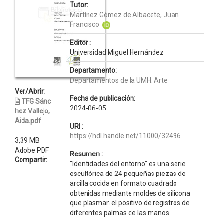
Tutor:
Martínez Gómez de Albacete, Juan
Francisco
Editor :
Universidad Miguel Hernández
Departamento:
Departamentos de la UMH::Arte
Ver/Abrir:
Fecha de publicación:
TFG Sánc
2024-06-05
hez Vallejo,
Aida.pdf
URI :
https://hdl.handle.net/11000/32496
3,39 MB
Adobe PDF
Resumen :
Compartir:
"Identidades del entorno" es una serie
escultórica de 24 pequeñas piezas de
arcilla cocida en formato cuadrado
obtenidas mediante moldes de silicona
que plasman el positivo de registros de
diferentes palmas de las manos