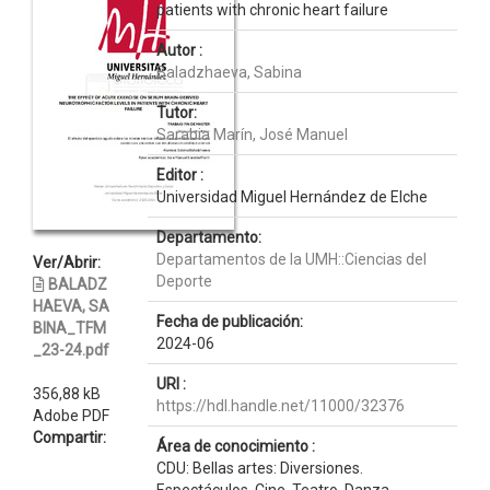
patients with chronic heart failure
Autor :
Baladzhaeva, Sabina
Tutor:
Sarabia Marín, José Manuel
Editor :
Universidad Miguel Hernández de Elche
Departamento:
Departamentos de la UMH::Ciencias del
Ver/Abrir:
Deporte
BALADZ
HAEVA, SA
Fecha de publicación:
BINA_TFM
2024-06
_23-24.pdf
URI :
356,88 kB
https://hdl.handle.net/11000/32376
Adobe PDF
Compartir:
Área de conocimiento :
CDU: Bellas artes: Diversiones.