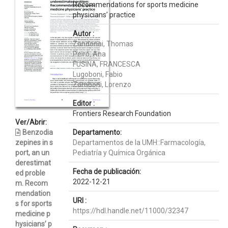
Recommendations for sports medicine
physicians’ practice
Autor :
Zandonai, Thomas
Peiró, Ana
FUSINA, FRANCESCA
Lugoboni, Fabio
Zamboni, Lorenzo
Editor :
Frontiers Research Foundation
Ver/Abrir:
Benzodia
Departamento:
zepines in s
Departamentos de la UMH::Farmacología,
port, an un
Pediatría y Química Orgánica
derestimat
Fecha de publicación:
ed proble
2022-12-21
m. Recom
mendation
URI :
s for sports
https://hdl.handle.net/11000/32347
medicine p
hysicians’ p