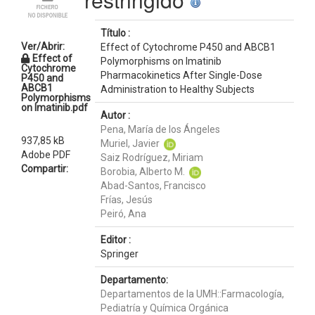
Título :
Ver/Abrir:
Effect of Cytochrome P450 and ABCB1
Effect of
Polymorphisms on Imatinib
Cytochrome
Pharmacokinetics After Single-Dose
P450 and
ABCB1
Administration to Healthy Subjects
Polymorphisms
on Imatinib.pdf
Autor :
Pena, María de los Ángeles
937,85 kB
Muriel, Javier
Adobe PDF
Saiz Rodríguez, Miriam
Compartir:
Borobia, Alberto M.
Abad-Santos, Francisco
Frías, Jesús
Peiró, Ana
Editor :
Springer
Departamento:
Departamentos de la UMH::Farmacología,
Pediatría y Química Orgánica