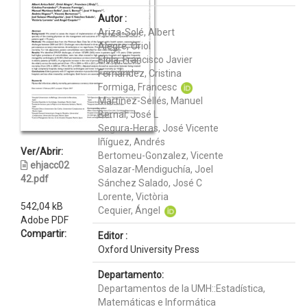
Autor :
Ariza-Solé, Albert
Alegre, Oriol
Elola, Francisco Javier
Fernández, Cristina
Formiga, Francesc
Martínez-Sellés, Manuel
Bernal, José L
Segura-Heras, José Vicente
Iñíguez, Andrés
Ver/Abrir:
Bertomeu-Gonzalez, Vicente
ehjacc02
Salazar-Mendiguchía, Joel
42.pdf
Sánchez Salado, José C
Lorente, Victòria
542,04 kB
Cequier, Ángel
Adobe PDF
Compartir:
Editor :
Oxford University Press
Departamento:
Departamentos de la UMH::Estadística,
Matemáticas e Informática