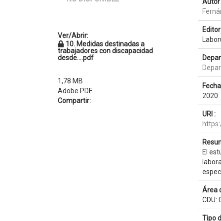
Autor 
Fernán
Editor 
Ver/Abrir:
Labo
10. Medidas destinadas a
trabajadores con discapacidad
desde....pdf
Depar
Depar
1,78 MB
Fecha
Adobe PDF
2020
Compartir:
URI :
https
Resum
El est
labor
espec
Área 
CDU: 
Tipo 