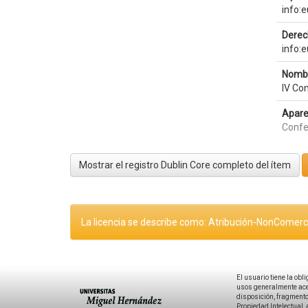
info:
Derec
info:
Nombr
IV Con
Apare
Confe
Mostrar el registro Dublin Core completo del ítem
La licencia se describe como: Atribución-NonComerci
El usuario tiene la obl
usos generalmente acep
disposición, fragmentos
Propiedad Intelectual, 