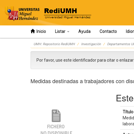
Inicio
Listar
Ayuda
Contacto
Idi
Skip
UMH: Repositorio RediUMH
Investigación
Departamentos 
navigation
Por favor, use este identificador para citar o enlaza
Medidas destinadas a trabajadores con disc
Este
Título 
Medid
labor