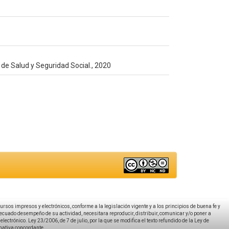
 de Salud y Seguridad Social., 2020
ecursos impresos y electrónicos, conforme a la legislación vigente y a los principios de buena fe y
decuado desempeño de su actividad, necesitara reproducir, distribuir, comunicar y/o poner a
ectrónico. Ley 23/2006, de 7 de julio, por la que se modifica el texto refundido de la Ley de
rmativa concordante.