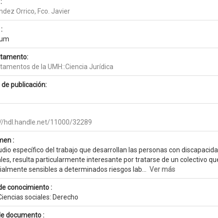
:
dez Orrico, Fco. Javier
:
rum
tamento:
tamentos de la UMH::Ciencia Jurídica
 de publicación:
://hdl.handle.net/11000/32289
en :
udio específico del trabajo que desarrollan las personas con discapacida
ales, resulta particularmente interesante por tratarse de un colectivo
ialmente sensibles a determinados riesgos lab...
Ver más
de conocimiento :
Ciencias sociales: Derecho
de documento :