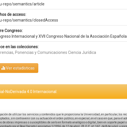
eu-repo/semantics/article
hos de acceso:
eu-repo/semantics/closedAccess
e Congreso:
greso Internacional y XVII Congreso Nacional de la Asociación Española
ce en las colecciones:
rencias, Ponencias y Comunicaciones Ciencia Jurídica
Ver estadísticas
al-NoDerivada 4.0 Internacional.
igación de utilizar los servicios y contenidos que le proporciona la Universidad, en particular, los r
tados, sin contravenir con su actuación el orden público, en especial, en el caso en que, para el a
 de obras impresas o susceptibles de serlo en formato analógico o digital, bien en soporte papel o el
aprobado por el Real Decreto Legislativo 1/1996, de 12 de abril. (B.O.E. nº 162 , de 8 de julio), y no