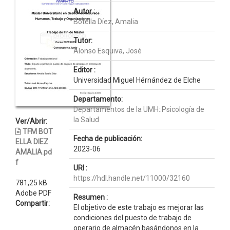
Autor :
Botella Díez, Amalia
Tutor:
Alonso Esquiva, José
Editor :
Universidad Miguel Hérnández de Elche
Departamento:
Departamentos de la UMH::Psicología de
la Salud
Ver/Abrir:
TFM BOT
Fecha de publicación:
ELLA DIEZ
2023-06
AMALIA.pd
f
URI :
https://hdl.handle.net/11000/32160
781,25 kB
Adobe PDF
Resumen :
Compartir:
El objetivo de este trabajo es mejorar las
condiciones del puesto de trabajo de
operario de almacén basándonos en la