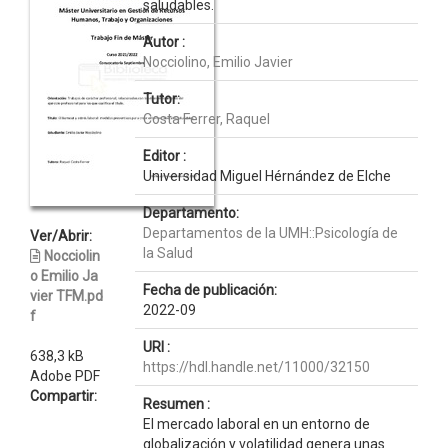
saludables.
Autor :
Nocciolino, Emilio Javier
Tutor:
Costa Ferrer, Raquel
Editor :
Universidad Miguel Hérnández de Elche
Departamento:
Departamentos de la UMH::Psicología de
Ver/Abrir:
la Salud
Nocciolin
o Emilio Ja
Fecha de publicación:
vier TFM.pd
2022-09
f
URI :
638,3 kB
https://hdl.handle.net/11000/32150
Adobe PDF
Compartir:
Resumen :
El mercado laboral en un entorno de
globalización y volatilidad genera unas